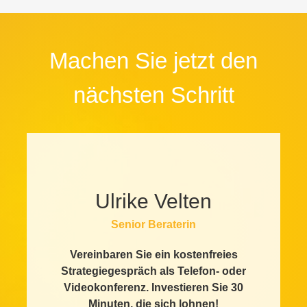
tung
für die Hering
V
für die BERA
g
GmbH & Co. KG
GmbH
Machen Sie jetzt den
nächsten Schritt
Ulrike Velten
Senior Beraterin
Vereinbaren Sie ein kostenfreies
Strategiegespräch als Telefon- oder
Videokonferenz. Investieren Sie 30
Minuten, die sich lohnen!