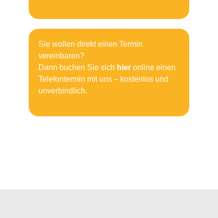
Sie wollen direkt einen Termin
vereinbaren?
Dann buchen Sie sich
hier
online einen
Telefontermin mit uns – kostenlos und
unverbindlich.