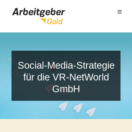
Zum
Inhalt
Toggle
springen
Naviga
Mittelstand
Öffentlicher Dienst
Social-Media-Strategie
für die VR-NetWorld
Termin buchen
GmbH
Seminare
Referenzen