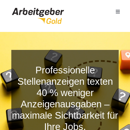
Zum
Inhalt
Toggle
springen
Naviga
Mittelstand
Öffentlicher Dienst
Professionelle
Termin buchen
Stellenanzeigen texten
40 % weniger
Seminare
Anzeigenausgaben –
Referenzen
maximale Sichtbarkeit für
Ihre Jobs.