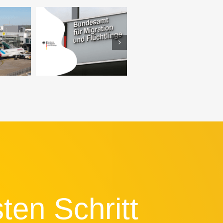
Active-Sourcing-
he
Recruiting Strategie
Seminar für
arke
für die
Giesecke & Devrient
ng für
Stadtverwaltung
GmbH – Testimonial
mbH
Wolfsburg
lesen!
ten Schritt