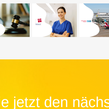
Bewerberfokussierte
Authentisc
tale Recruiting
Stellenanzeigen
Arbeitgeberm
ategie für die
texten für die
und Storytelli
tadt Essen
Thyssenkrupp AG
die BERA G
 jetzt den nächs