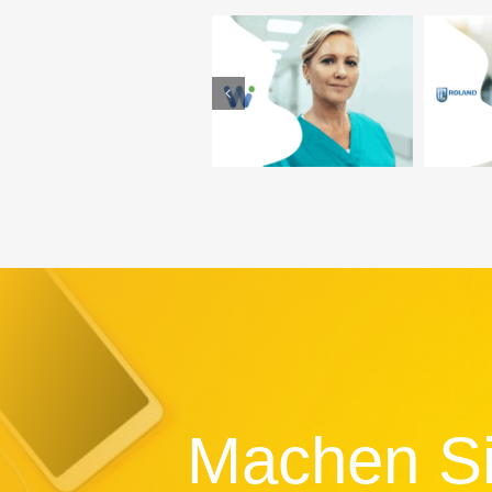
Seminar
Stellenanzeigen
Social-Media-
Digi
texten für das
Strategie für die VR-
Str
Bundesamt für
NetWorld GmbH
S
Migration und
Flüchtlinge
Machen Sie