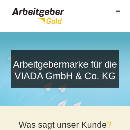
Zum
Inhalt
Toggle
springen
Naviga
Mittelstand
Öffentlicher Dienst
Arbeitgebermarke für die
VIADA GmbH & Co. KG
Termin buchen
Seminare
Referenzen
Was sagt unser Kunde
?