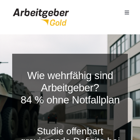
Zum
Inhalt
Toggle
springen
Naviga
Mittelstand
Öffentlicher Dienst
Wie wehrfähig sind
Termin buchen
Arbeitgeber?
84 % ohne Notfallplan
Seminare
Referenzen
Studie offenbart