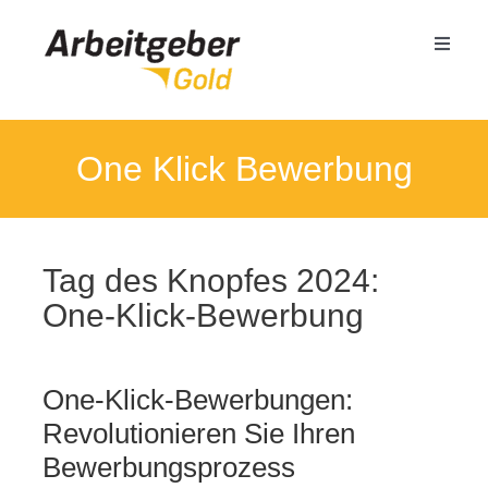
Zum
Inhalt
Toggle
springen
Naviga
Mittelstand
One Klick Bewerbung
Öffentlicher Dienst
Tag des Knopfes 2024:
Termin buchen
One-Klick-Bewerbung
Seminare
One-Klick-Bewerbungen:
Referenzen
Revolutionieren Sie Ihren
Bewerbungsprozess