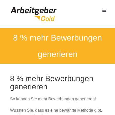
Zum
Inhalt
Toggle
springen
Naviga
Mittelstand
8 % mehr Bewerbungen
Öffentlicher Dienst
generieren
Termin buchen
8 % mehr Bewerbungen
Seminare
generieren
So können Sie mehr Bewerbungen generieren!
Referenzen
Wussten Sie, dass es eine bewährte Methode gibt,