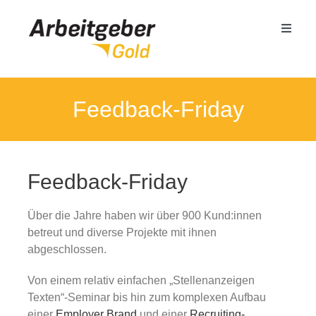
Zum
Inhalt
Toggle
springen
Naviga
Mittelstand
Feedback-Friday
Öffentlicher Dienst
Feedback-Friday
Termin buchen
Über die Jahre haben wir über 900 Kund:innen
Seminare
betreut und diverse Projekte mit ihnen
abgeschlossen.
Referenzen
Von einem relativ einfachen „Stellenanzeigen
Texten“-Seminar bis hin zum komplexen Aufbau
einer
Employer Brand
und einer
Recruiting-