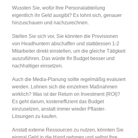
Gold
Wussten Sie, wofür Ihre Personalabteilung
eigentlich ihr Geld ausgibt? Es lohnt sich, genauer
Über uns
hinzuschauen und nachzurechnen.
Stellen Sie sich vor, Sie könnten die Provisionen
Karriere
von Headhuntern abschaffen und stattdessen 1-2
Mitarbeiter direkt einstellen, um die gleiche Tätigkeit
auszuführen. Das würde Ihr Budget besser und
nachhaltiger einsetzen.
Auch die Media-Planung sollte regelmäßig evaluiert
werden. Lohnen sich die einzelnen Maßnahmen
wirklich? Was ist der Return on Investment (ROI)?
Es geht darum, kosteneffizient das Budget
einzusetzen, anstatt immer wieder Pflaster-
Lösungen zu kaufen.
Anstatt externe Ressourcen zu nutzen, könnten Sie
einmal Geld in die Hand nehmen und selbst Ihre