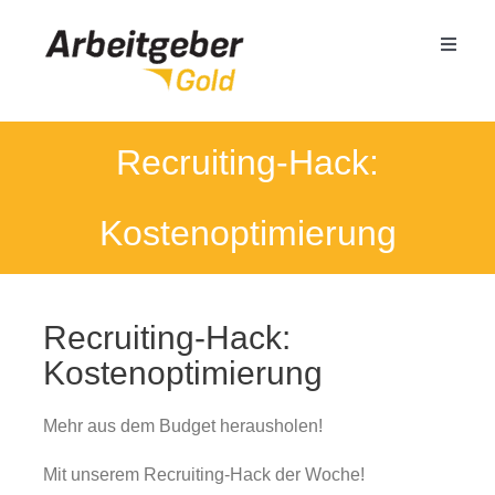
Zum
Inhalt
Toggle
springen
Naviga
Mittelstand
Recruiting-Hack:
Öffentlicher Dienst
Kostenoptimierung
Termin buchen
Recruiting-Hack:
Seminare
Kostenoptimierung
Mehr aus dem Budget herausholen!
Referenzen
Mit unserem Recruiting-Hack der Woche!