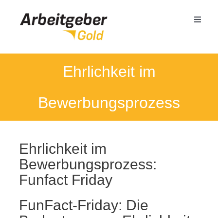
Zum
Inhalt
Toggle
springen
Naviga
Mittelstand
Ehrlichkeit im
Öffentlicher Dienst
Bewerbungsprozess
Termin buchen
Ehrlichkeit im
Seminare
Bewerbungsprozess:
Funfact Friday
Referenzen
FunFact-Friday: Die