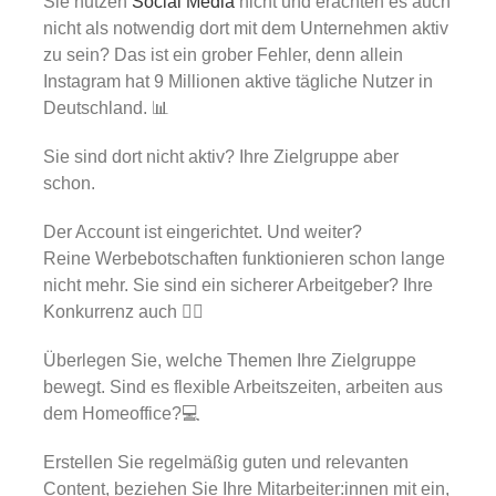
Sie nutzen
Social Media
nicht und erachten es auch
Gold
nicht als notwendig dort mit dem Unternehmen aktiv
zu sein? Das ist ein grober Fehler, denn allein
Über uns
Instagram hat 9 Millionen aktive tägliche Nutzer in
Deutschland. 📊
Karriere
Sie sind dort nicht aktiv? Ihre Zielgruppe aber
schon.
Der Account ist eingerichtet. Und weiter?
Reine Werbebotschaften funktionieren schon lange
nicht mehr. Sie sind ein sicherer Arbeitgeber? Ihre
Konkurrenz auch 🤷‍♂️
Überlegen Sie, welche Themen Ihre Zielgruppe
bewegt. Sind es flexible Arbeitszeiten, arbeiten aus
dem Homeoffice?💻
Erstellen Sie regelmäßig guten und relevanten
Content, beziehen Sie Ihre Mitarbeiter:innen mit ein,