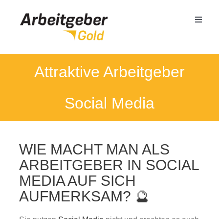
Zum
Inhalt
Toggle
springen
Naviga
Mittelstand
Attraktive Arbeitgeber
Öffentlicher Dienst
Social Media
Termin buchen
WIE MACHT MAN ALS
Seminare
ARBEITGEBER IN SOCIAL
MEDIA AUF SICH
Referenzen
AUFMERKSAM? 🔮