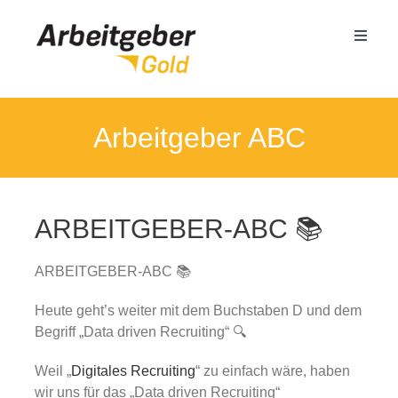
Zum
Inhalt
Toggle
springen
Naviga
Mittelstand
Arbeitgeber ABC
Öffentlicher Dienst
ARBEITGEBER-ABC 📚
Termin buchen
ARBEITGEBER-ABC 📚
Seminare
Heute geht’s weiter mit dem Buchstaben D und dem
Begriff „Data driven Recruiting“ 🔍
Referenzen
Weil „
Digitales Recruiting
“ zu einfach wäre, haben
wir uns für das „Data driven Recruiting“