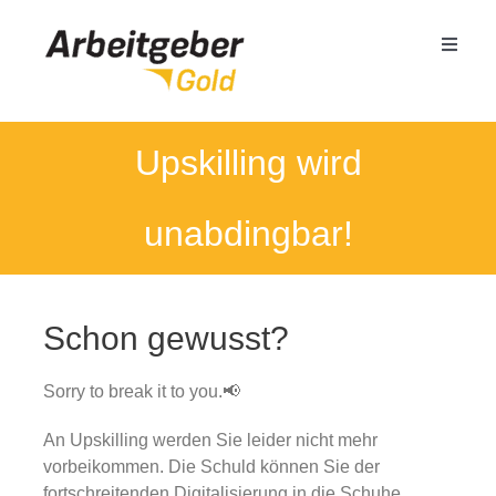
Zum
Inhalt
Toggle
springen
Naviga
Mittelstand
Upskilling wird
Öffentlicher Dienst
unabdingbar!
Termin buchen
Schon gewusst?
Seminare
Sorry to break it to you.📢
Referenzen
An Upskilling werden Sie leider nicht mehr
vorbeikommen. Die Schuld können Sie der
fortschreitenden Digitalisierung in die Schuhe