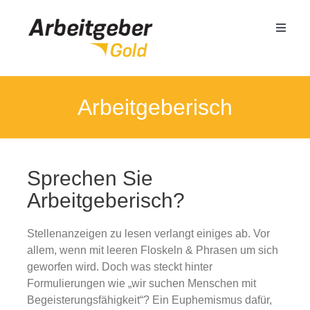
Zum
Inhalt
Toggle
springen
Naviga
Mittelstand
Arbeitgeberisch
Öffentlicher Dienst
Sprechen Sie
Termin buchen
Arbeitgeberisch?
Seminare
Stellenanzeigen zu lesen verlangt einiges ab. Vor
allem, wenn mit leeren Floskeln & Phrasen um sich
geworfen wird. Doch was steckt hinter
Referenzen
Formulierungen wie „wir suchen Menschen mit
Begeisterungsfähigkeit“? Ein Euphemismus dafür,