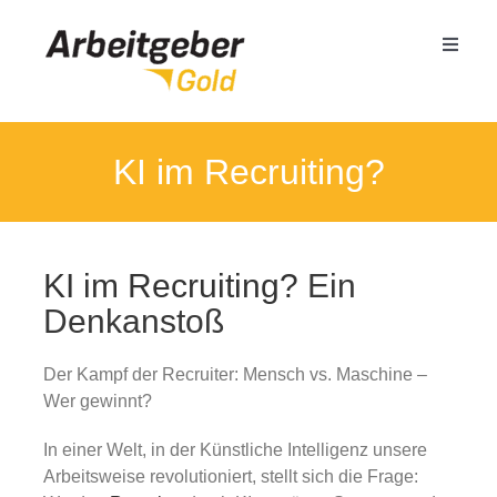
Zum
Inhalt
Toggle
springen
Naviga
Mittelstand
KI im Recruiting?
Öffentlicher Dienst
KI im Recruiting?
Ein
Termin buchen
Denkanstoß
Seminare
Der Kampf der Recruiter: Mensch vs. Maschine –
Wer gewinnt?
Referenzen
In einer Welt, in der Künstliche Intelligenz unsere
Arbeitsweise revolutioniert, stellt sich die Frage: