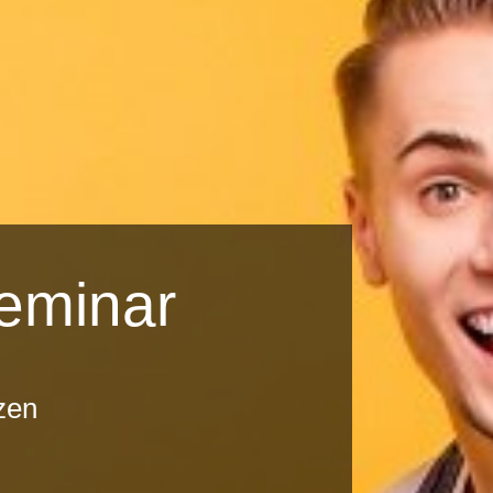
eminar
zen